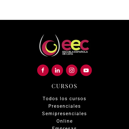
precio
precio
original
actual
era:
es:
140,00 €.
130,00 €.
CURSOS
Todos los cursos
Presenciales
Semipresenciales
Online
Empresas