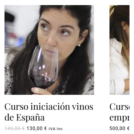
Curso iniciación vinos
Curso
de España
empre
El
El
140,00
€
130,00
€
500,00
€
IVA Inc