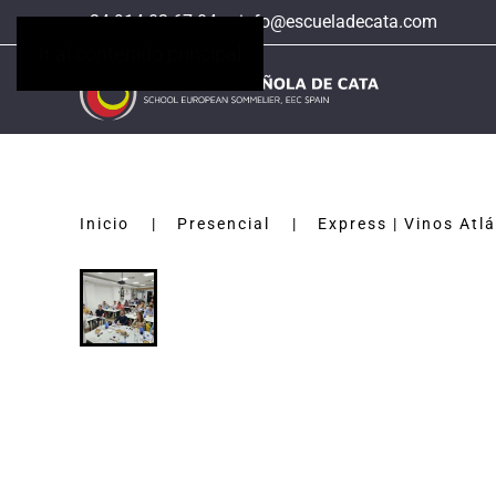
+34 914 02 67 04
info@escueladecata.com
Ir al contenido principal
Inicio
Presencial
Express | Vinos Atl