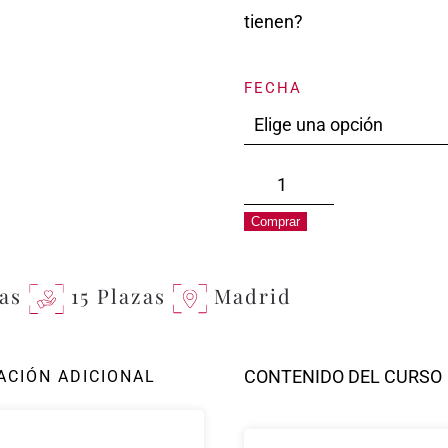
tienen?
FECHA
Express
|
Comprar
Vinos
Atlánticos
as
15 Plazas
Madrid
y
Continentales
cantidad
CONTENIDO DEL CURSO
ACIÓN ADICIONAL