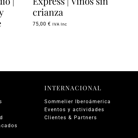
io |
Express | Vinos sin
Pa
y
crianza
In
e
A
75,00
€
IVA Inc
290
€.
INTERNACIONAL
s
Sommelier Iberoámerica
Eventos y actividades
ad
Clientes & Partners
acados