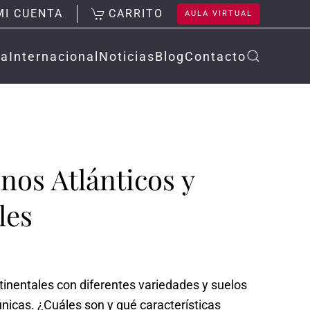
MI CUENTA
CARRITO
AULA VIRTUAL
la
Internacional
Noticias
Blog
Contacto
inos Atlánticos y
les
ntinentales con diferentes variedades y suelos
únicas. ¿Cuáles son y qué características