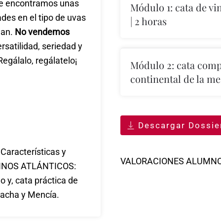
que encontramos unas
Módulo 1: cata de vin
ades en el tipo de uvas
| 2 horas
ean.
No vendemos
rsatilidad, seriedad y
egálalo, regálatelo¡
Módulo 2: cata compa
continental de la mes
Descargar Dossie
 Características y
VALORACIONES ALUMN
 VINOS ATLÁNTICOS:
o y, cata práctica de
acha y Mencía.