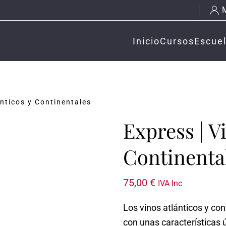
Inicio
Cursos
Escue
ánticos y Continentales
Express | V
Continenta
75,00
€
IVA Inc
Los vinos atlánticos y co
con unas características 