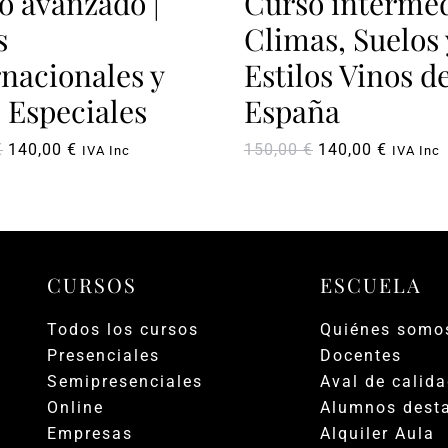
o avanzado |
Curso intermed
s
Climas, Suelos 
rnacionales y
Estilos Vinos d
. Especiales
España
El
El
El
El
€
140,00
€
150,00
€
140,00
€
IVA Inc
IVA Inc
precio
precio
precio
precio
original
actual
original
actual
era:
es:
era:
es:
150,00 €.
140,00 €.
150,00 €.
140,00 
CURSOS
ESCUELA
Todos los cursos
Quiénes somo
Presenciales
Docentes
Semipresenciales
Aval de calid
Online
Alumnos dest
Empresas
Alquiler Aula