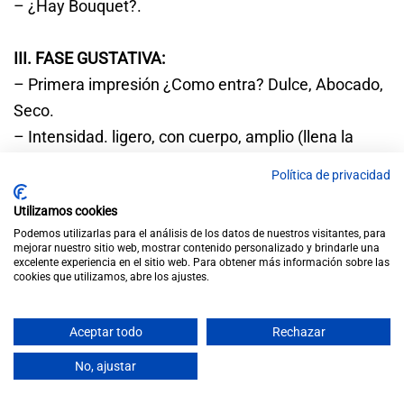
– ¿Hay Bouquet?.
III. FASE GUSTATIVA:
– Primera impresión ¿Como entra? Dulce, Abocado,
Seco.
– Intensidad. ligero, con cuerpo, amplio (llena la
boca), sabroso, suave, grosero, etc.
Política de privacidad
– Paso en boca ¿Seco / dulce?
Utilizamos cookies
– Equilibrio entre acidez, extracto y alcohol.
Podemos utilizarlas para el análisis de los datos de nuestros visitantes, para
. ¿En armonía o cada uno por su lado?
mejorar nuestro sitio web, mostrar contenido personalizado y brindarle una
excelente experiencia en el sitio web. Para obtener más información sobre las
. ¿Alguna sensación dominante? Acidez, alcohol,
cookies que utilizamos, abre los ajustes.
Tanino. Etc.
– Evaluación.
Aceptar todo
Rechazar
No, ajustar
IV. VÍA RETRONASAL:
– Intensidad.