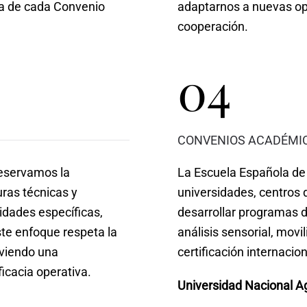
va de cada Convenio
adaptarnos a nuevas op
cooperación.
04
CONVENIOS ACADÉMI
reservamos la
La Escuela Española d
uras técnicas y
universidades, centros 
idades específicas,
desarrollar programas d
ste enfoque respeta la
análisis sensorial, movi
oviendo una
certificación internacion
icacia operativa.
Universidad Nacional Ag