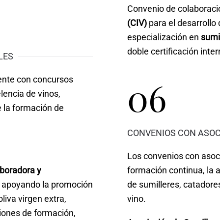
Convenio de colaboraci
(CIV)
para el desarrollo
especialización en
sumil
doble certificación inte
LES
06
ente con concursos
lencia de vinos,
 la formación de
CONVENIOS CON ASOC
Los convenios con asoci
aboradora y
formación continua, la a
, apoyando la promoción
de sumilleres, catadore
liva virgen extra,
vino.
iones de formación,