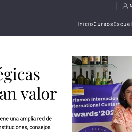
Inicio
Cursos
Escue
égicas
an valor
ene una amplia red de
nstituciones, consejos