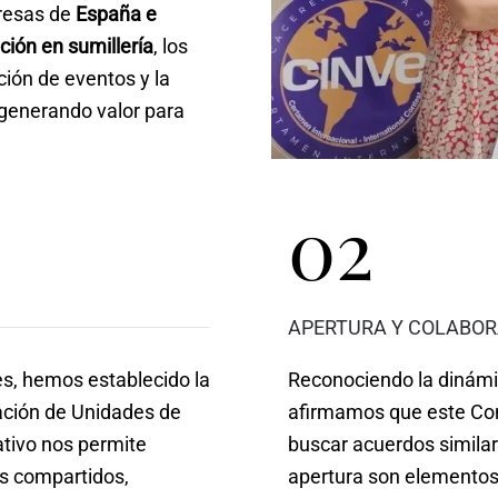
presas de
España e
ción en sumillería
, los
ación de eventos y la
 generando valor para
02
APERTURA Y COLABO
s, hemos establecido la
Reconociendo la dinámi
ación de Unidades de
afirmamos que este Conv
ativo nos permite
buscar acuerdos similare
os compartidos,
apertura son elementos