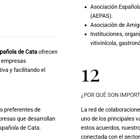
Asociación Española
(AEPAS).
Asociación de Amigo
Instituciones, organ
vitivinícola, gastro
spañola de Cata
ofrecen
12
y empresas
va y facilitando el
¿POR QUÉ SON IMPOR
s preferentes de
La red de colaboracione
resas que desarrollan
uno de los principales va
Española de Cata.
estos acuerdos, nuestr
conectada con el sector