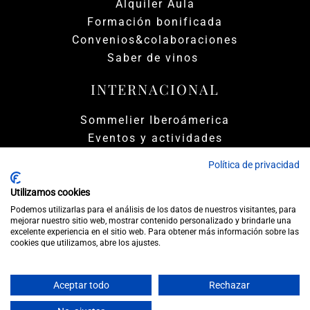
Alquiler Aula
Formación bonificada
Convenios&colaboraciones
Saber de vinos
INTERNACIONAL
Sommelier Iberoámerica
Eventos y actividades
Clientes & Partners
Política de privacidad
Utilizamos cookies
Podemos utilizarlas para el análisis de los datos de nuestros visitantes, para
mejorar nuestro sitio web, mostrar contenido personalizado y brindarle una
excelente experiencia en el sitio web. Para obtener más información sobre las
cookies que utilizamos, abre los ajustes.
|
|
Política de Privacidad
Política de Cookies
|
Términos y condiciones
FAQs
Aceptar todo
Rechazar