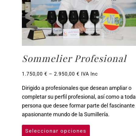
Sommelier Profesional
Rango
1.750,00
€
–
2.950,00
€
IVA Inc
de
precios:
Dirigido a profesionales que desean ampliar o
desde
completar su perfil profesional, así como a toda
1.750,00 €
persona que desee formar parte del fascinante
hasta
2.950,00 €
apasionante mundo de la Sumillería.
Seleccionar opciones