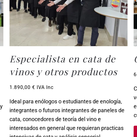
Especialista en cata de
vinos y otros productos
6
1.890,00
€
IVA Inc
C
v
Ideal para enólogos o estudiantes de enología,
 y
e
integrantes o futuros integrantes de paneles de
c
cata, conocedores de teoría del vino e
interesados en general que requieran practicas
intensivas de cata y análisis sensorial.