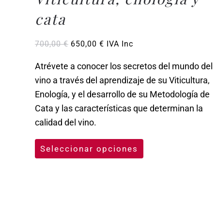
cata
El
El
700,00
€
650,00
€
IVA Inc
precio
precio
original
actual
Atrévete a conocer los secretos del mundo del
era:
es:
vino a través del aprendizaje de su Viticultura,
700,00 €.
650,00 €.
Enología, y el desarrollo de su Metodología de
Cata y las características que determinan la
calidad del vino.
Seleccionar opciones