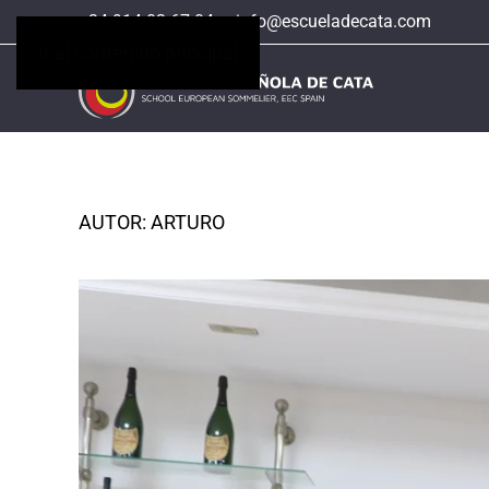
+34 914 02 67 04
info@escueladecata.com
Ir al contenido principal
AUTOR:
ARTURO