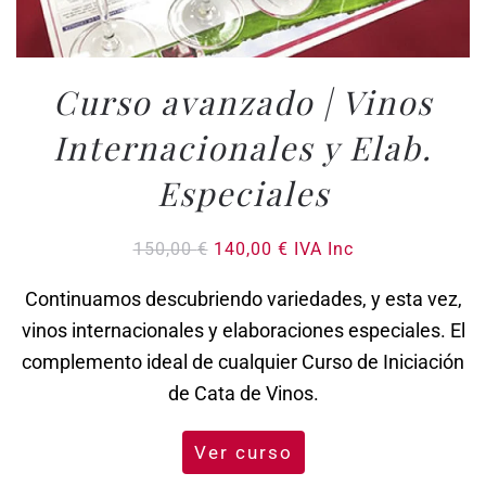
Curso avanzado | Vinos
Internacionales y Elab.
Especiales
El
El
150,00
€
140,00
€
IVA Inc
precio
precio
original
actual
Continuamos descubriendo variedades, y esta vez,
era:
es:
vinos internacionales y elaboraciones especiales. El
150,00 €.
140,00 €.
complemento ideal de cualquier Curso de Iniciación
de Cata de Vinos.
Ver curso