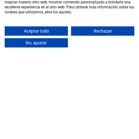
Alumnos destacados
mejorar nuestro sitio web, mostrar contenido personalizado y brindarle una
excelente experiencia en el sitio web. Para obtener más información sobre las
Alquiler Aula
cookies que utilizamos, abre los ajustes.
Formación bonificada
Convenios&colaboraciones
Aceptar todo
Rechazar
Saber de vinos
No, ajustar
INTERNACIONAL
Sommelier Iberoámerica
Eventos y actividades
Clientes & Partners
|
|
Política de Privacidad
Política de Cookies
|
Términos y condiciones
FAQs