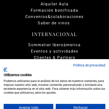
Alquiler Aula
Formación bonificada
Convenios&colaboraciones
Saber de vinos
INTERNACIONAL
Sommelier Iberoámerica
Eventos y actividades
Clientes & Partners
Política de privacidad
Utilizamos cookies
Podemos utilizarlas para el análisis de los datos de nuestros visitantes, para
mejorar nuestro sitio web, mostrar contenido personalizado y brindarle una
excelente experiencia en el sitio web. Para obtener más información sobre las
cookies que utilizamos, abre los ajustes.
|
|
Política de Privacidad
Política de Cookies
|
Términos y condiciones
FAQs
Aceptar todo
Rechazar