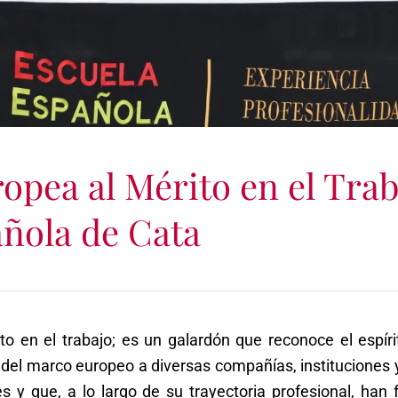
opea al Mérito en el Trab
ñola de Cata
ito en el trabajo; es un galardón que reconoce el espí
l marco europeo a diversas compañías, instituciones y
s y que, a lo largo de su trayectoria profesional, han