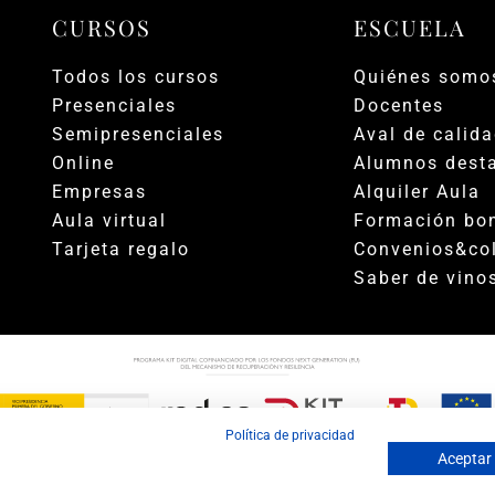
CURSOS
ESCUELA
Todos los cursos
Quiénes somo
Presenciales
Docentes
Semipresenciales
Aval de calid
Online
Alumnos dest
Empresas
Alquiler Aula
Aula virtual
Formación bon
Tarjeta regalo
Convenios&co
Saber de vino
Política de privacidad
Aceptar
|
|
 Privacidad
Política de Cookies
Términos y condic