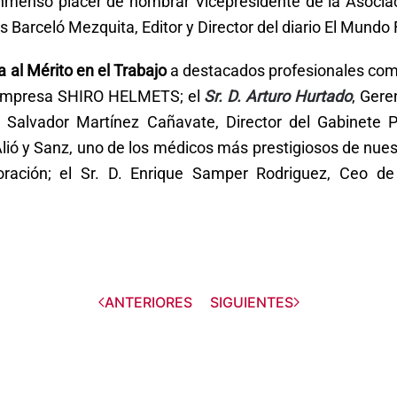
inmenso placer de nombrar Vicepresidente de la Asoci
s Barceló Mezquita, Editor y Director del diario El Mundo 
 al Mérito en el Trabajo
a destacados profesionales como
 empresa SHIRO HELMETS; el
Sr. D. Arturo Hurtado
, Gere
D. Salvador Martínez Cañavate, Director del Gabinete 
Alió y Sanz, uno de los médicos más prestigiosos de nues
oración; el Sr. D. Enrique Samper Rodriguez, Ceo de
ANTERIORES
SIGUIENTES