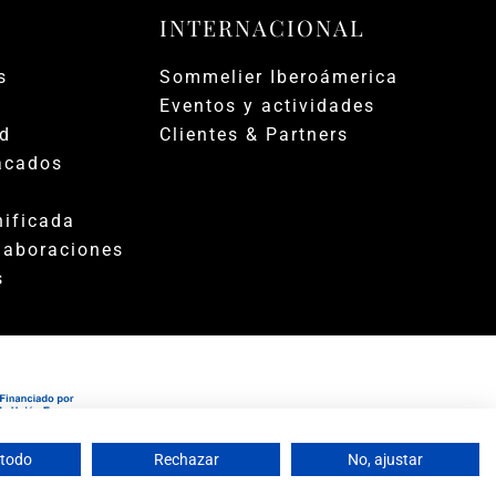
INTERNACIONAL
s
Sommelier Iberoámerica
Eventos y actividades
ad
Clientes & Partners
acados
ificada
laboraciones
s
 todo
Rechazar
No, ajustar
|
iones
FAQs