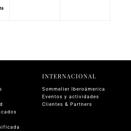
mayo
mayo
mayo
ta
de
de
de
2026
2026
2026
INTERNACIONAL
s
Sommelier Iberoámerica
Eventos y actividades
ad
Clientes & Partners
acados
ificada