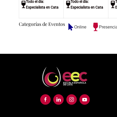
Todo el día:
Todo el día:
T
mayo
mayo
Especialista en Cata
Especialista en Cata
E
de
de
2026
2026
Categorías de Eventos
Online
Presencia