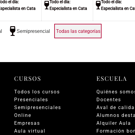
odo el día:
Todo el día:
Todo el día:
mayo
mayo
specialista en Cata
Especialista en Cata
Especialista en Ca
de
de
2026
2026
Todas las categorías
l
Semipresencial
CURSOS
ESCUELA
Todos los cursos
Quiénes somo
Presenciales
Docentes
Semipresenciales
Aval de calid
Online
Alumnos dest
Empresas
Alquiler Aula
Aula virtual
Formación bon