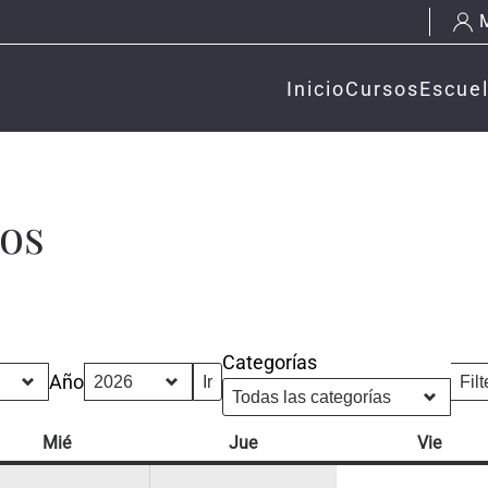
Inicio
Cursos
Escue
tos
Categorías
Año
Filt
Cat
Mié
miércoles
Jue
jueves
Vie
vierne