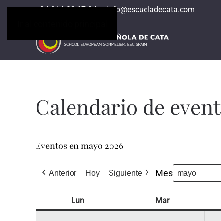
+34 914 02 67 04
info@escueladecata.com
Ir al contenido principal
Calendario de even
Eventos en mayo 2026
Mes
Anterior
Hoy
Siguiente
Lun
lunes
Mar
martes